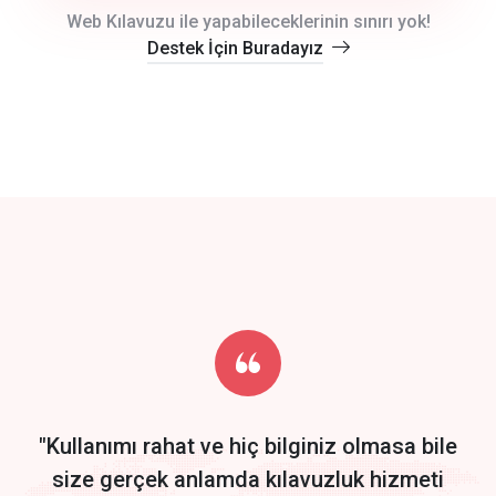
crm auto cync
Web Kılavuzu ile yapabileceklerinin sınırı yok!
Destek İçin Buradayız
click to call back
track energy costs
predictive dialing
Get Started
Start by trying our service for 30 days free trial no credit card
required.
"Kullanımı rahat ve hiç bilginiz olmasa bile
size gerçek anlamda kılavuzluk hizmeti