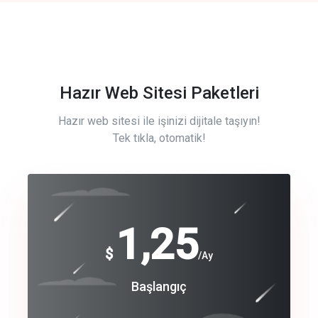
Hazır Web Sitesi Paketleri
Hazır web sitesi ile işinizi dijitale taşıyın!
Tek tıkla, otomatik!
Free
1,25
$
/Ay
Basic
Başlangıç