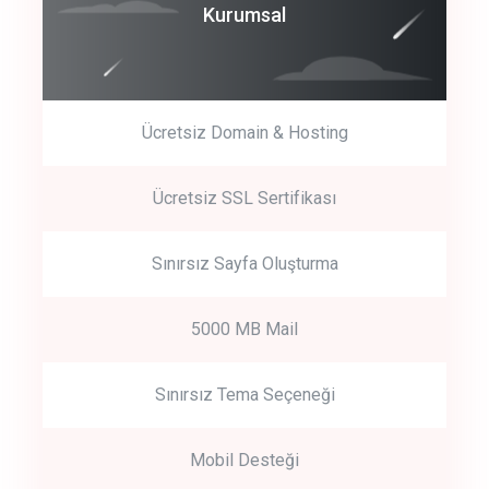
Coroprate
Kurumsal
predictive dialing
Ücretsiz Domain & Hosting
Get Started
Ücretsiz SSL Sertifikası
Start by trying our service for 30 days free trial no credit card
required.
Sınırsız Sayfa Oluşturma
5000 MB Mail
Sınırsız Tema Seçeneği
Mobil Desteği