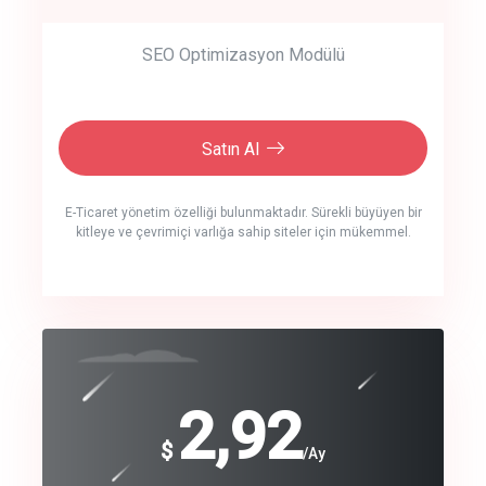
SEO Optimizasyon Modülü
Satın Al
E-Ticaret yönetim özelliği bulunmaktadır. Sürekli büyüyen bir
kitleye ve çevrimiçi varlığa sahip siteler için mükemmel.
crm auto cync
click to call back
240
2,92
$
$
/year
/Ay
track energy costs