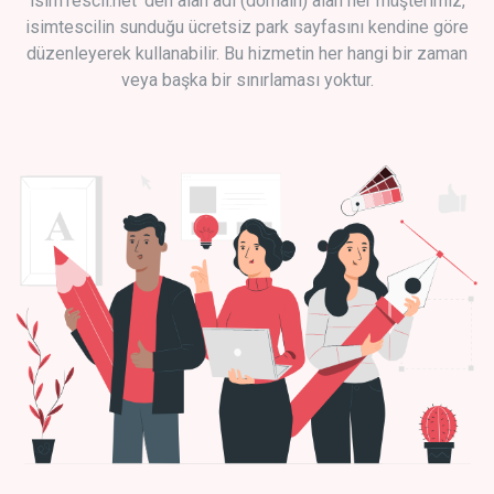
isimTescil.net 'den alan adı (domain) alan her müşterimiz,
isimtescilin sunduğu ücretsiz park sayfasını kendine göre
düzenleyerek kullanabilir. Bu hizmetin her hangi bir zaman
veya başka bir sınırlaması yoktur.